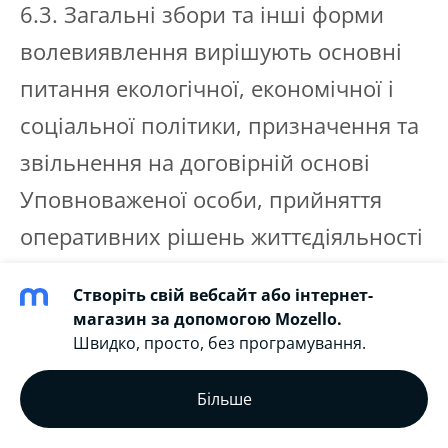
6.3. Загальні збори та інші форми
волевиявлення вирішують основні
питання екологічної, економічної і
соціальної політики, призначення та
звільнення на договірній основі
Уповноваженої особи, прийняття
оперативних рішень життєдіяльності
територіальних громад,
Створіть свій вебсайт або інтернет-
магазин за допомогою Mozello.
6.4. Сторони приймають політику
Швидко, просто, без програмування.
призначення фахових представників
Більше
територіальних громад за
рейтинговою системою.