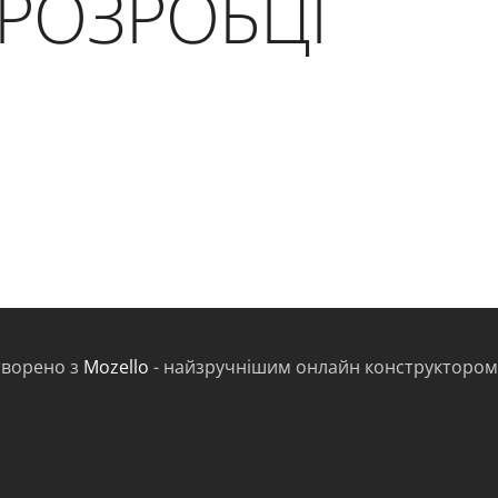
 РОЗРОБЦІ
творено з
Mozello
- найзручнішим онлайн конструктором 