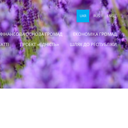
UKR
RUS
ENG
 ФІНАНСОВА ОСНОВА ГРОМАД
ЕКОНОМІКА ГРОМАД
ТАТТІ
ПРОЕКТ «ЄДНІСТЬ»
ШЛЯХ ДО РЕСПУБЛІКИ