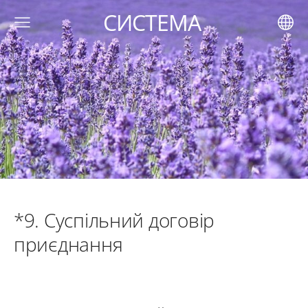
СИСТЕМА
*9.
С
успільний договір
приєднання