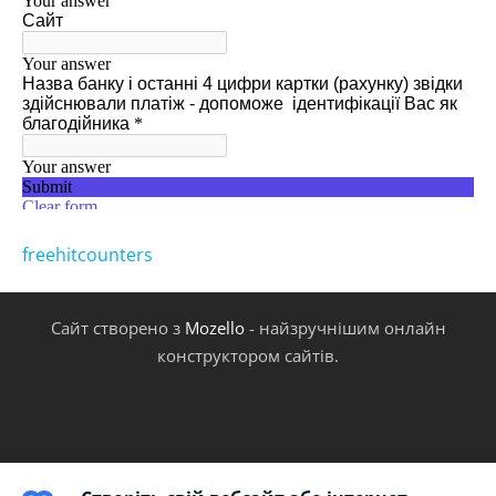
freehitcounters
Сайт створено з
Mozello
- найзручнішим онлайн
конструктором сайтів.