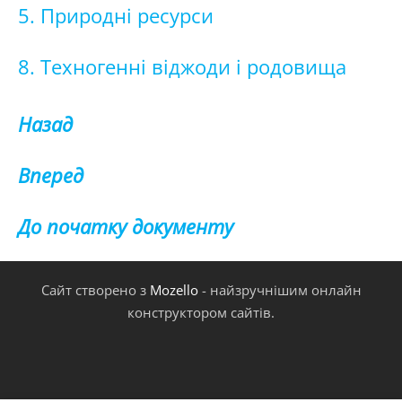
5. Природні ресурси
8. Техногенні віджоди і родовища
Назад
Вперед
До початку документу
Сайт створено з
Mozello
- найзручнішим онлайн
конструктором сайтів.