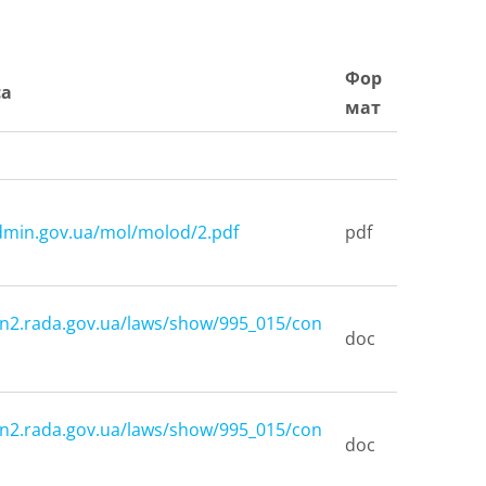
Фор
са
мат
dmin
.
gov
.
ua
/
mol
/
molod
/2.
pdf
pdf
on2.rada.gov.ua/laws/show/995_015/con
doc
on2.rada.gov.ua/laws/show/995_015/con
doc