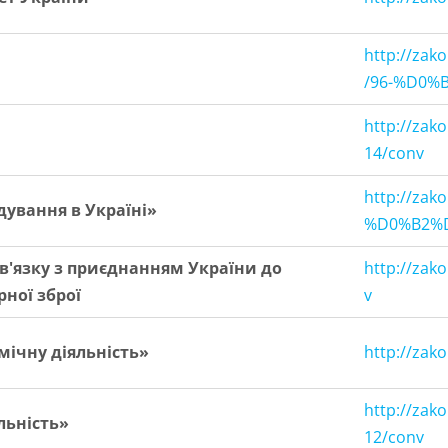
http://za
/96-%D0%
http://zak
14/conv
http://zak
дування в Україні»
%D0%B2%D
в'язку з приєднанням України до
http://zak
ної зброї
v
ічну діяльність»
http://zak
http://zak
льність»
12/conv