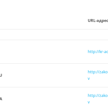
URL
-адре
http
://
kr
-
a
http://zak
U
v
http://zak
A
v