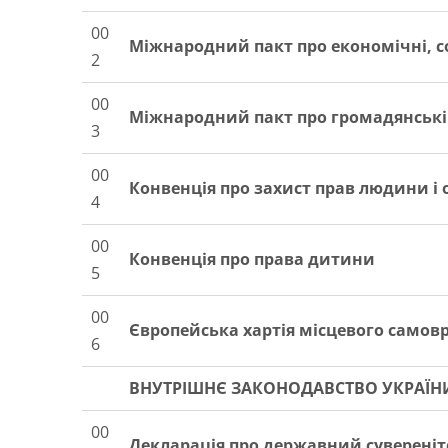
00
Міжнародний
пакт про
економічні
,
с
2
00
Міжнародний
пакт про
громадянські
3
00
Конвенція про захист прав людини і
4
00
Конвенція про права дитини
5
00
Європейська хартія місцевого самов
6
ВНУТРІШНЄ ЗАКОНОДАВСТВО УКРАЇН
00
Декларація про державний сувереніт