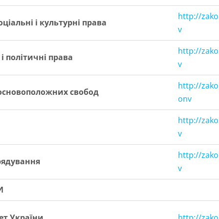
http
://
zako
оціальні
і
культурні
права
v
http://zak
і
політичні
права
v
http://zak
 основоположних свобод
onv
http://zak
v
http://zak
рядування
v
И
ет України
http://zak