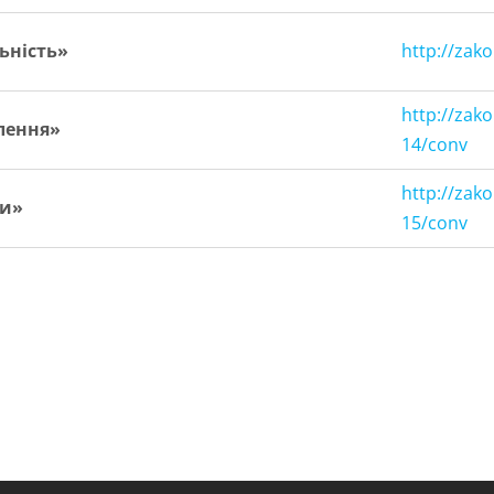
ьність»
http://zak
http://zak
елення»
14/conv
http://zak
ни»
15/conv