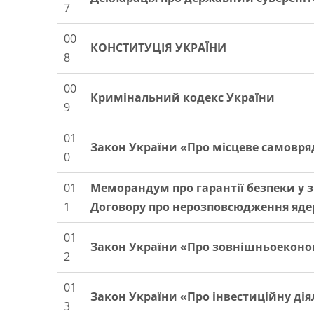
7
00
КОНСТИТУЦІЯ УКРАЇНИ
8
00
Кримінальний кодекс України
9
01
Закон України «Про місцеве самовря
0
01
Меморандум про гарантії безпеки у з
1
Договору про нерозповсюдження ядер
01
Закон України «Про зовнішньоеконом
2
01
Закон України «Про інвестиційну дія
3